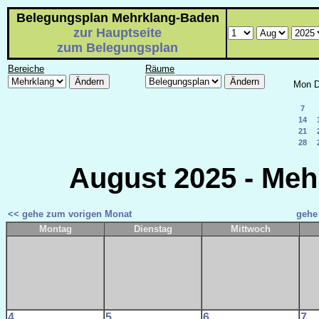
Belegungsplan Mehrklang-Baden
zur Hauptseite
zum Belegungsplan
Bereiche
Räume
Mon
D
7
14
21
28
August 2025 - Meh
<< gehe zum vorigen Monat
gehe
Montag
Dienstag
Mittwoch
4
5
6
7