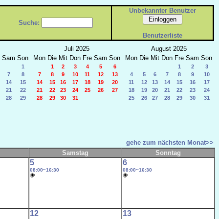
Unbekannter Benutzer
Suche:
Benutzerliste
Juli 2025
August 2025
Sam
Son
Mon
Die
Mit
Don
Fre
Sam
Son
Mon
Die
Mit
Don
Fre
Sam
Son
1
1
2
3
4
5
6
1
2
3
7
8
7
8
9
10
11
12
13
4
5
6
7
8
9
10
14
15
14
15
16
17
18
19
20
11
12
13
14
15
16
17
21
22
21
22
23
24
25
26
27
18
19
20
21
22
23
24
28
29
28
29
30
31
25
26
27
28
29
30
31
gehe zum nächsten Monat>>
Samstag
Sonntag
5
6
08:00~16:30
08:00~16:30
12
13