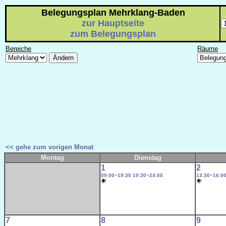
Belegungsplan Mehrklang-Baden
zur Hauptseite
zum Belegungsplan
Bereiche
Räume
<< gehe zum vorigen Monat
Montag
Dienstag
1
2
09:00~19:30
19:30~24:00
13:30~16:0
7
8
9