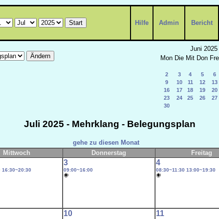
Hilfe
Admin
Bericht
Juni 2025
Mon
Die
Mit
Don
Fre
2
3
4
5
6
9
10
11
12
13
16
17
18
19
20
23
24
25
26
27
30
Juli 2025 - Mehrklang - Belegungsplan
gehe zu diesen Monat
Mittwoch
Donnerstag
Freitag
3
4
0
16:30~20:30
09:00~16:00
08:30~11:30
13:00~19:30
10
11