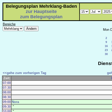
Belegungsplan Mehrklang-Baden
zur Hauptseite
zum Belegungsplan
Bereiche
Mon
D
2
9
16
23
30
Dienst
<<gehe zum vorherigen Tag
ge
Zeit:
07:00
07:30
08:00
08:30
09:00
Nora
09:30
"
10:00
"