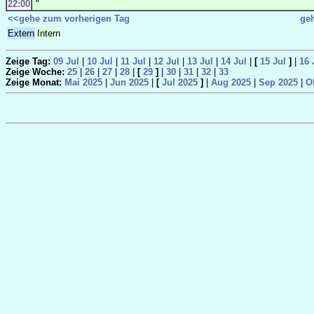
22:00
"
<<gehe zum vorherigen Tag
ge
Extern
Intern
Zeige Tag:
09 Jul
|
10 Jul
|
11 Jul
|
12 Jul
|
13 Jul
|
14 Jul
|
[
15 Jul
]
|
16 
Zeige Woche:
25
|
26
|
27
|
28
|
[
29
]
|
30
|
31
|
32
|
33
Zeige Monat:
Mai 2025
|
Jun 2025
|
[
Jul 2025
]
|
Aug 2025
|
Sep 2025
|
O